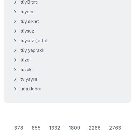
tüylü tırtıl
tüyocu
tüy siklet
tüysüz
tüysüz şeftali
tüy yapraklı
tüzel
tüzük
tv yayını
uca doğru
378
855
1332
1809
2286
2763