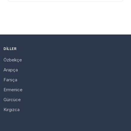
DILLER
Özbekçe
Arapça
Farsça
Ermenice
Gürcüce
Kırgızca