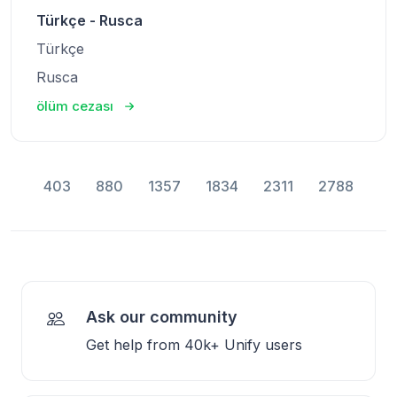
Türkçe - Rusca
Türkçe
Rusca
ölüm cezası
403
880
1357
1834
2311
2788
Ask our community
Get help from 40k+ Unify users