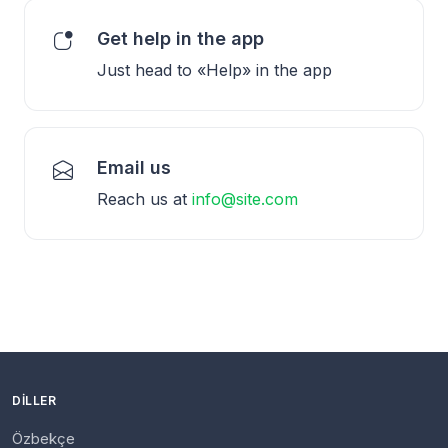
Get help in the app
Just head to «Help» in the app
Email us
Reach us at
info@site.com
DILLER
Özbekçe