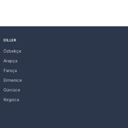
DILLER
Özbekçe
Arapça
Farsça
Ermenice
Gürcüce
Kırgızca