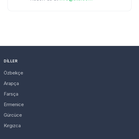
DILLER
Özbekçe
Arapça
Farsça
Ermenice
Gürcüce
Kırgızca