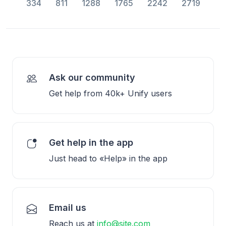
334
811
1288
1765
2242
2719
Ask our community
Get help from 40k+ Unify users
Get help in the app
Just head to «Help» in the app
Email us
Reach us at
info@site.com