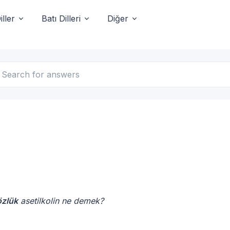
ller
Batı Dilleri
Diğer
özlük
asetilkolin ne demek?