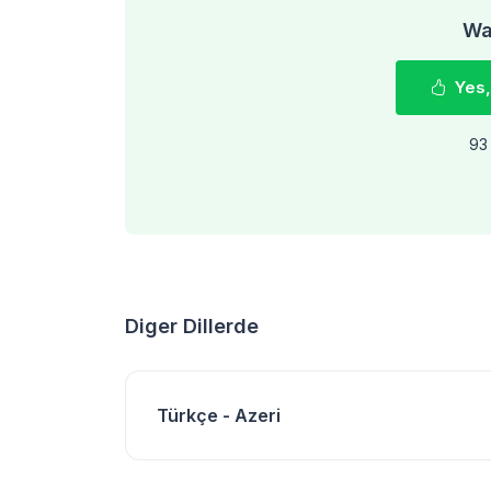
Was
Yes,
93 
Diger Dillerde
Türkçe - Azeri