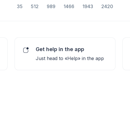
35
512
989
1466
1943
2420
Get help in the app
Just head to «Help» in the app