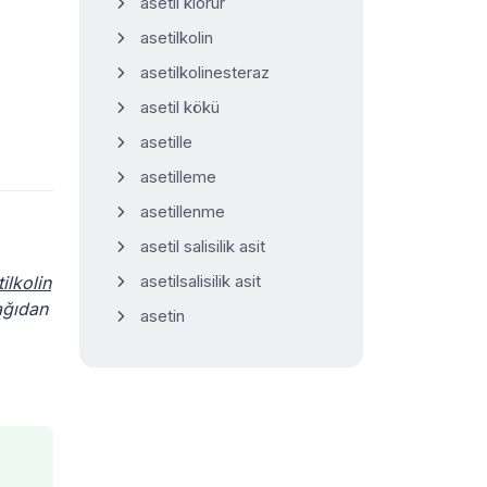
asetil klorür
asetilkolin
asetilkolinesteraz
asetil kökü
asetille
asetilleme
asetillenme
asetil salisilik asit
asetilsalisilik asit
ilkolin
şağıdan
asetin