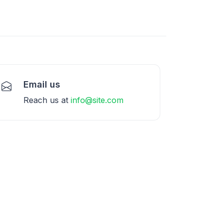
Email us
Reach us at
info@site.com