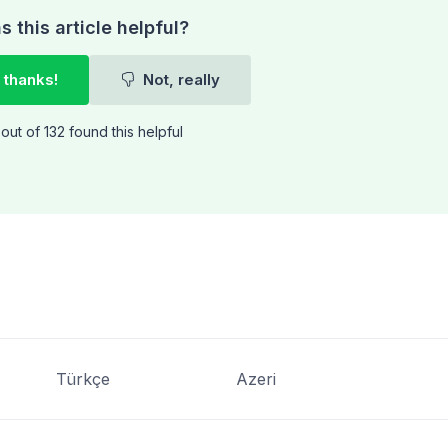
 this article helpful?
 thanks!
Not, really
out of 132 found this helpful
Türkçe
Azeri