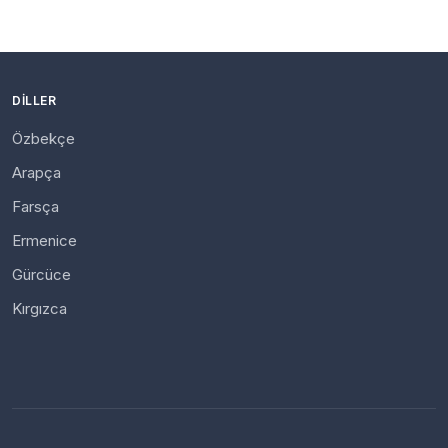
DILLER
Özbekçe
Arapça
Farsça
Ermenice
Gürcüce
Kırgızca