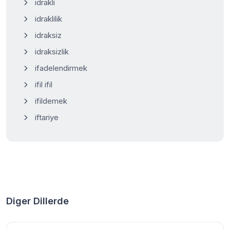
idrakli
idraklilik
idraksiz
idraksizlik
ifadelendirmek
ifil ifil
ifildemek
iftariye
Diger Dillerde