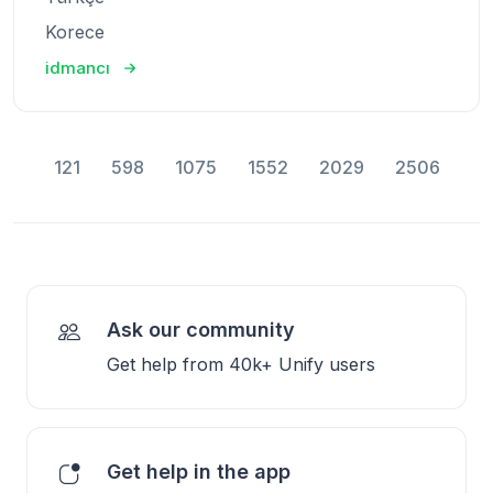
Korece
idmancı
121
598
1075
1552
2029
2506
Ask our community
Get help from 40k+ Unify users
Get help in the app