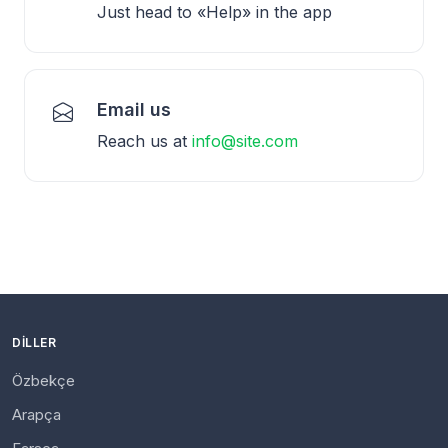
Just head to «Help» in the app
Email us
Reach us at
info@site.com
DILLER
Özbekçe
Arapça