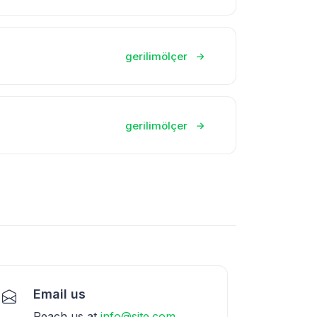
gerilimölçer
gerilimölçer
Email us
Reach us at
info@site.com