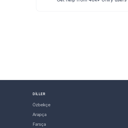
DILLER
Özbekçe
Arapça
Farsça