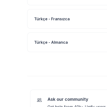
Türkçe - Fransızca
Türkçe - Almanca
Ask our community
Get help from 40k+ Unify users