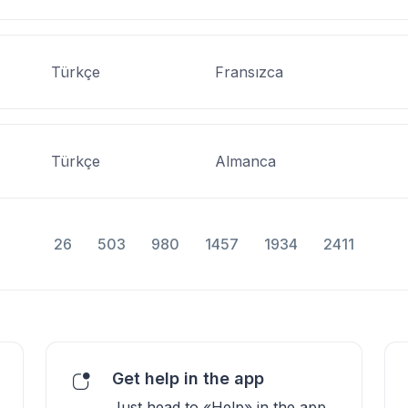
Türkçe
Fransızca
Türkçe
Almanca
26
503
980
1457
1934
2411
Get help in the app
Just head to «Help» in the app