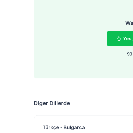
Was
Yes,
93 
Diger Dillerde
Türkçe - Bulgarca