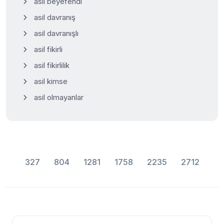
asil beyefendi
asil davranış
asil davranışlı
asil fikirli
asil fikirlilik
asil kimse
asil olmayanlar
327
804
1281
1758
2235
2712