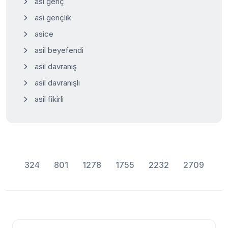
asi genç
asi gençlik
asice
asil beyefendi
asil davranış
asil davranışlı
asil fikirli
324
801
1278
1755
2232
2709