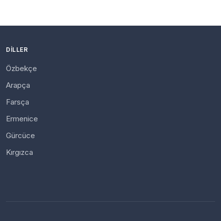
DILLER
Özbekçe
Arapça
Farsça
Ermenice
Gürcüce
Kırgızca