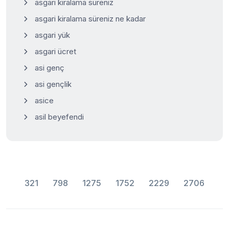
asgari kiralama süreniz
asgari kiralama süreniz ne kadar
asgari yük
asgari ücret
asi genç
asi gençlik
asice
asil beyefendi
321
798
1275
1752
2229
2706