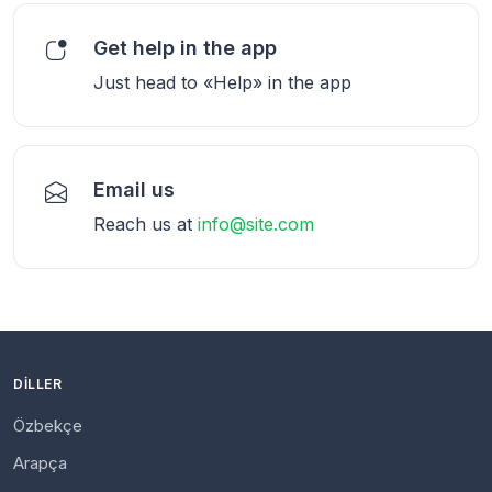
Get help in the app
Just head to «Help» in the app
Email us
Reach us at
info@site.com
DILLER
Özbekçe
Arapça