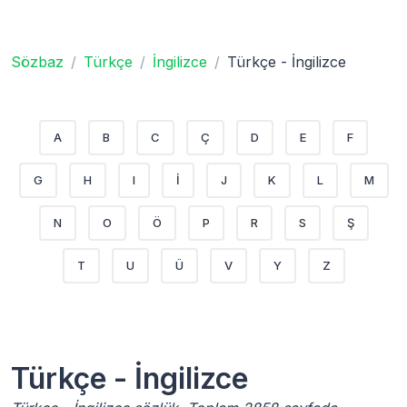
Sözbaz
Türkçe
İngilizce
Türkçe - İngilizce
A
B
C
Ç
D
E
F
G
H
I
İ
J
K
L
M
N
O
Ö
P
R
S
Ş
T
U
Ü
V
Y
Z
Türkçe - İngilizce