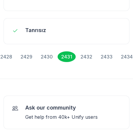
Tanrısız
2428
2429
2430
2431
2432
2433
2434
Ask our community
Get help from 40k+ Unify users