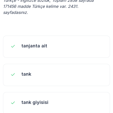
Türkçe - İngilizce sözlük, Toplam 2858 sayfada
171456 madde Türkçe kelime var. 2431.
sayfadasınız.
tanjanta ait
tank
tank giyisisi