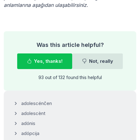
anlamlarına aşağıdan ulaşabilirsiniz.
Was this article helpful?
Yes, thanks!
Not, really
93 out of 132 found this helpful
adolescénčen
adolescènt
adónis
adópcija