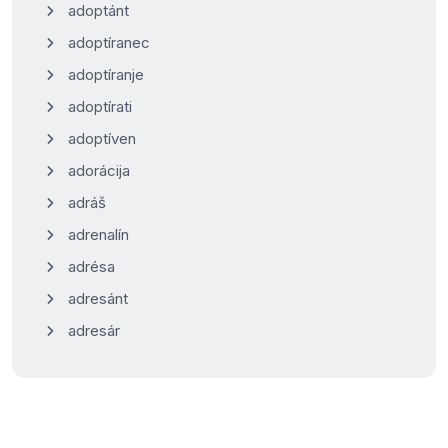
adoptánt
adoptíranec
adoptíranje
adoptírati
adoptíven
adorácija
adráš
adrenalín
adrésa
adresánt
adresár