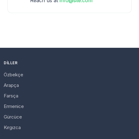
Reach us at
info@site.com
DILLER
Özbekçe
Arapça
Farsça
Ermenice
Gürcüce
Kırgızca