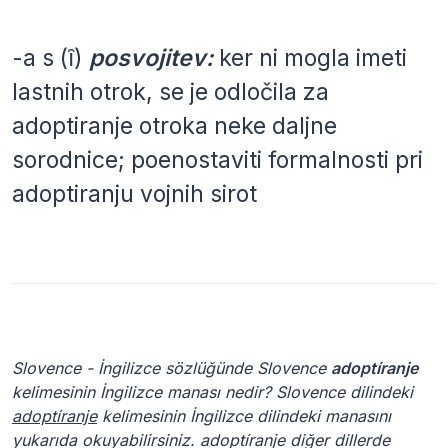
-a
s
(ȋ)
posvojitev:
ker ni mogla imeti
lastnih otrok, se je odločila za
adoptiranje otroka neke daljne
sorodnice; poenostaviti formalnosti pri
adoptiranju vojnih sirot
Slovence - İngilizce sözlüğünde Slovence
adoptíranje
kelimesinin İngilizce manası nedir? Slovence dilindeki
adoptíranje
kelimesinin İngilizce dilindeki manasını
yukarıda okuyabilirsiniz. adoptíranje diğer dillerde