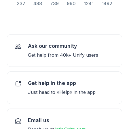
237
488
739
990
1241
1492
Ask our community
Get help from 40k+ Unify users
Get help in the app
Just head to «Help» in the app
Email us