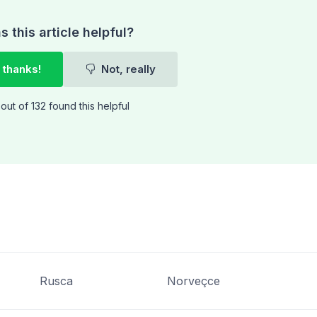
 this article helpful?
 thanks!
Not, really
out of 132 found this helpful
Rusca
Norveçce