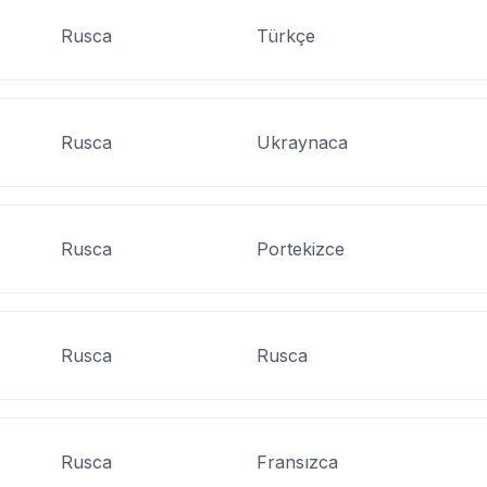
Rusca
Türkçe
Rusca
Ukraynaca
Rusca
Portekizce
Rusca
Rusca
Rusca
Fransızca