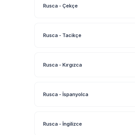
Rusca - Çekçe
Rusca - Tacikçe
Rusca - Kırgızca
Rusca - İspanyolca
Rusca - İngilizce