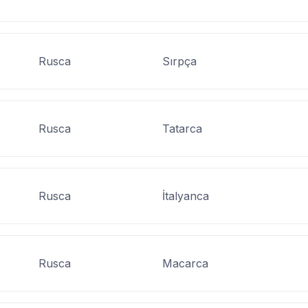
Rusca
Sırpça
Rusca
Tatarca
Rusca
İtalyanca
Rusca
Macarca