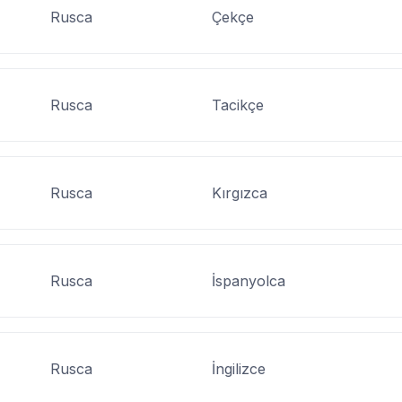
Rusca
Çekçe
Rusca
Tacikçe
Rusca
Kırgızca
Rusca
İspanyolca
Rusca
İngilizce