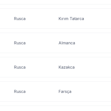
Rusca
Kırım Tatarca
Rusca
Almanca
Rusca
Kazakca
Rusca
Farsça