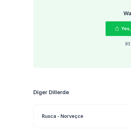
Was
Yes,
93 
Diger Dillerde
Rusca - Norveçce