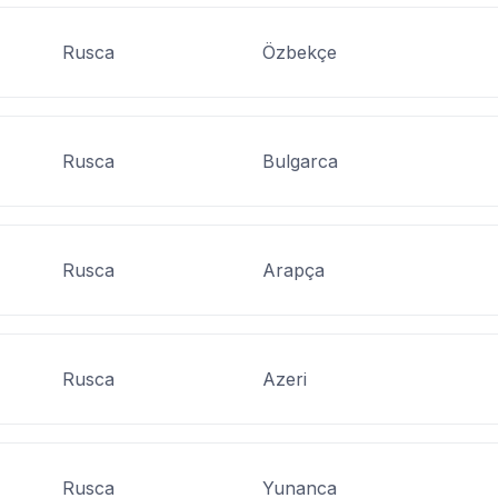
Rusca
Özbekçe
Rusca
Bulgarca
Rusca
Arapça
Rusca
Azeri
Rusca
Yunanca