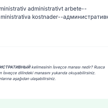
inistrativ administrativt arbete--
ministrativa kostnader--административ
ИСТРАТИВНЫЙ
kelimesinin İsveçce manası nedir? Rusca
n İsveçce dilindeki manasını yukarıda okuyabilirsiniz.
ına aşağıdan ulaşabilirsiniz.