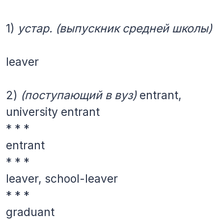
1)
устар.
(выпускник средней школы)
leaver
2)
(поступающий в вуз)
entrant,
university entrant
* * *
entrant
* * *
leaver, school-leaver
* * *
graduant