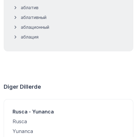
аблатив
аблативный
аблационный
аблация
Diger Dillerde
Rusca - Yunanca
Rusca
Yunanca