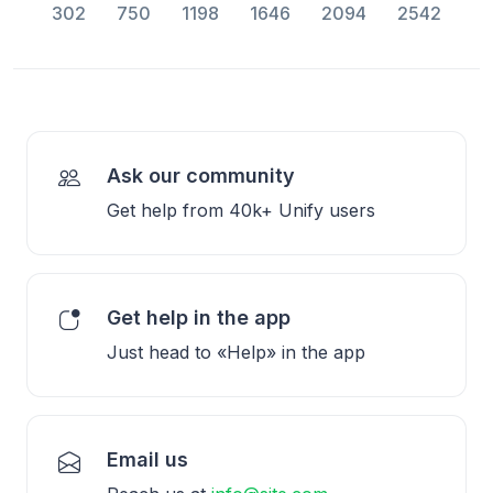
302
750
1198
1646
2094
2542
Ask our community
Get help from 40k+ Unify users
Get help in the app
Just head to «Help» in the app
Email us