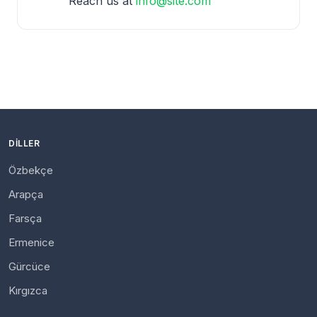
Reach us at
info@site.com
DILLER
Özbekçe
Arapça
Farsça
Ermenice
Gürcüce
Kırgızca