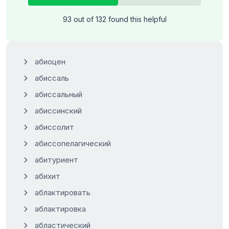
93 out of 132 found this helpful
абиоцен
абиссаль
абиссальный
абиссинский
абиссолит
абиссопелагический
абитуриент
абихит
аблактировать
аблактировка
абластический