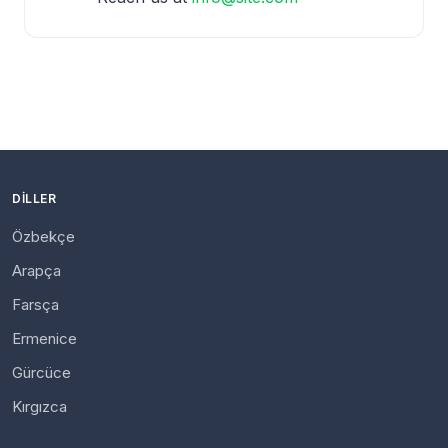
DILLER
Özbekçe
Arapça
Farsça
Ermenice
Gürcüce
Kırgızca