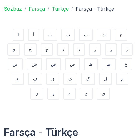
Sözbaz
Farsça
Türkçe
Farsça - Türkçe
ج
ث
ت
پ
ب
آ
ا
ژ
ز
ر
ذ
د
خ
ح
چ
ع
ظ
ط
ض
ص
ش
س
م
ل
گ
ک
ق
ف
غ
ي
ی
ه
و
ن
Farsça - Türkçe