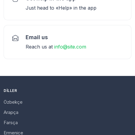
Just head to «Help» in the app
Email us
Reach us at
info@site.com
DILLER
Özbekçe
Arapça
Farsça
Ermenice