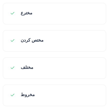
مخترع
مختص کردن
مختلف
مخروط