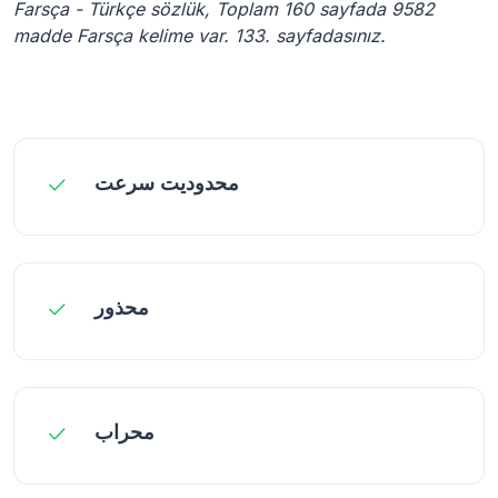
Farsça - Türkçe sözlük, Toplam 160 sayfada 9582
madde Farsça kelime var. 133. sayfadasınız.
محدوديت سرعت
محذور
محراب