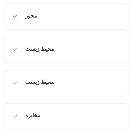
محور
محیط زیست
محيط زيست
مخابره