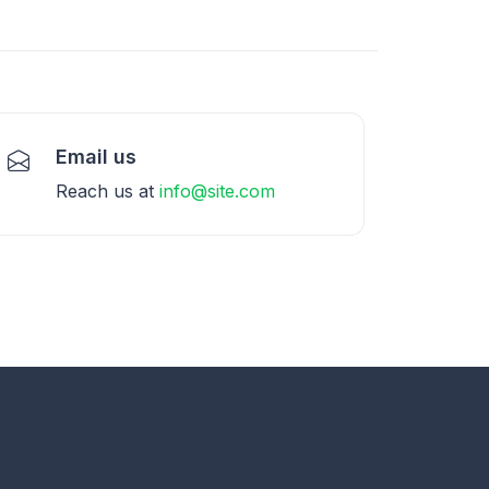
Email us
Reach us at
info@site.com