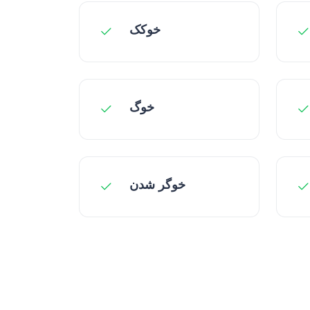
خوکک
خوگ
خوگر شدن