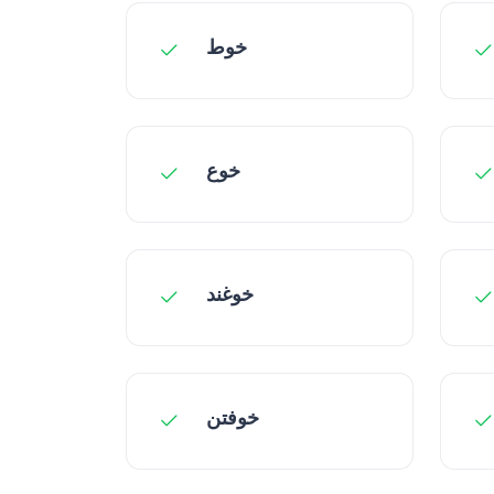
خوط
خوع
خوغند
خوفتن