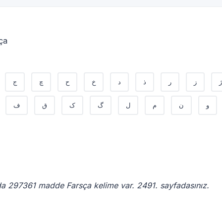
ça
ژ
ز
ر
ذ
د
خ
ح
چ
ج
و
ن
م
ل
گ
ک
ق
ف
da 297361 madde Farsça kelime var. 2491. sayfadasınız.