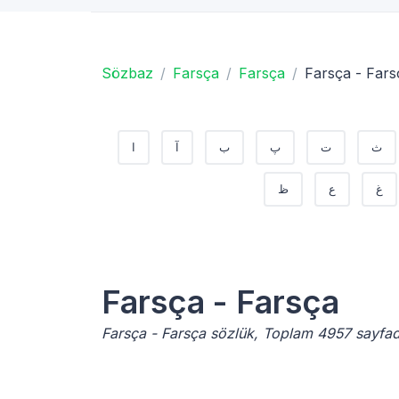
Sözbaz
Farsça
Farsça
Farsça - Fars
ث
ت
پ
ب
آ
ا
غ
ع
ظ
Farsça - Farsça
Farsça - Farsça sözlük, Toplam 4957 sayfa