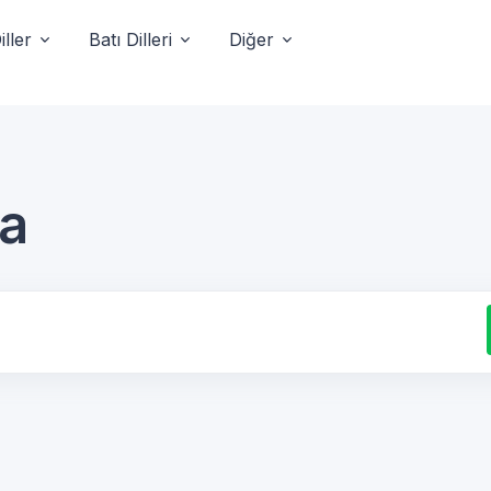
ller
Batı Dilleri
Diğer
ça