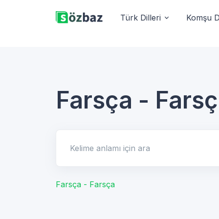
Türk Dilleri
Komşu Di
Farsça - Fars
Kelime anlamı için ara
Farsça - Farsça