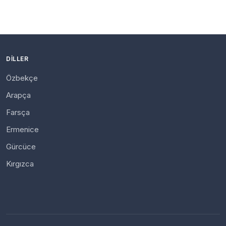
DILLER
Özbekçe
Arapça
Farsça
Ermenice
Gürcüce
Kırgızca