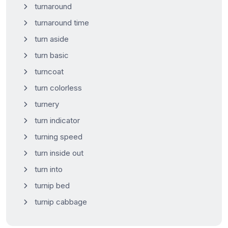
turnaround
turnaround time
turn aside
turn basic
turncoat
turn colorless
turnery
turn indicator
turning speed
turn inside out
turn into
turnip bed
turnip cabbage