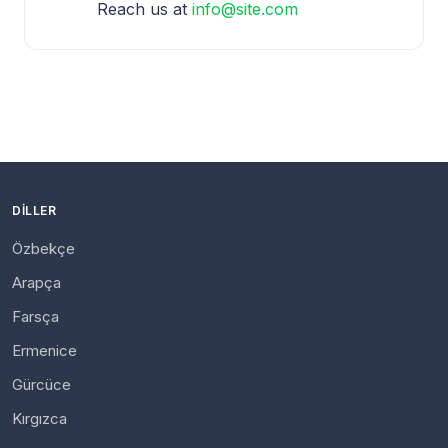
Reach us at
info@site.com
DILLER
Özbekçe
Arapça
Farsça
Ermenice
Gürcüce
Kırgızca