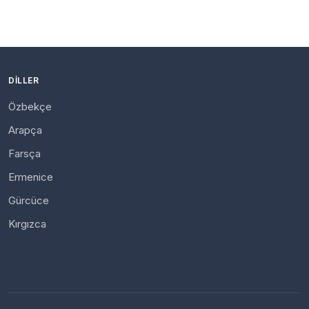
DILLER
Özbekçe
Arapça
Farsça
Ermenice
Gürcüce
Kırgızca