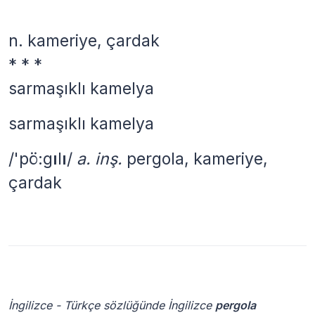
n.
kameriye, çardak
* * *
sarmaşıklı kamelya
sarmaşıklı kamelya
/'pö:g
ı
l
ı
/
a. inş.
pergola, kameriye,
çardak
İngilizce - Türkçe sözlüğünde İngilizce
pergola