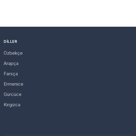
DILLER
Özbekçe
Arapça
Farsça
Ermenice
Gürcüce
Kırgızca