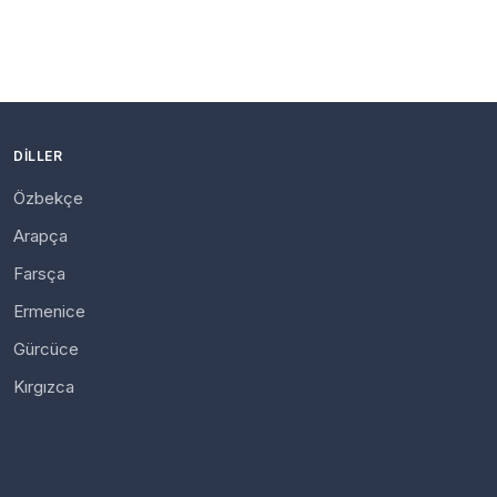
DILLER
Özbekçe
Arapça
Farsça
Ermenice
Gürcüce
Kırgızca