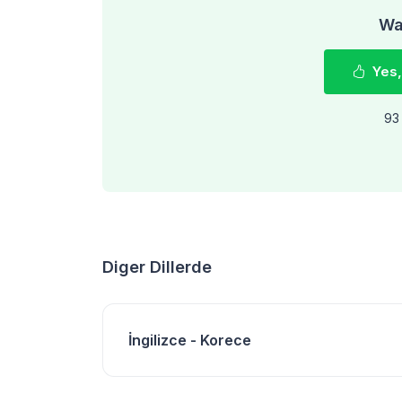
Was
Yes,
93 
Diger Dillerde
İngilizce - Korece