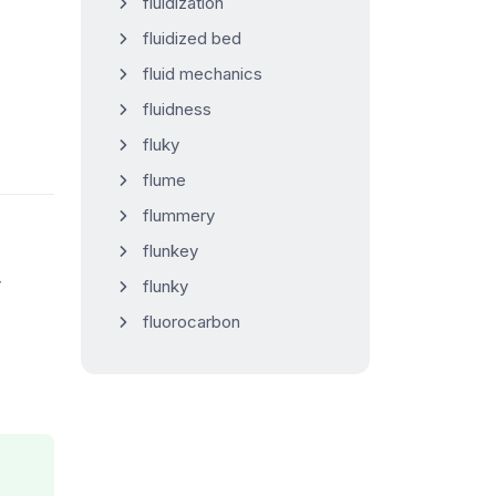
fluidization
fluidized bed
fluid mechanics
fluidness
fluky
flume
flummery
flunkey
flunky
fluorocarbon