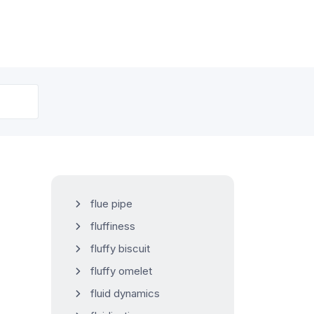
flue pipe
fluffiness
fluffy biscuit
fluffy omelet
fluid dynamics