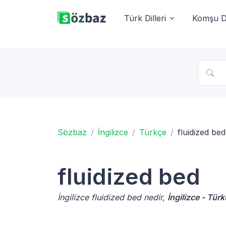
Türk Dilleri
Komşu Di
Sözbaz
İngilizce
Türkçe
fluidized bed
fluidized bed
İngilizce fluidized bed nedir,
İngilizce - Tür