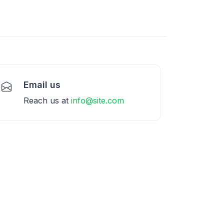
Email us
Reach us at
info@site.com