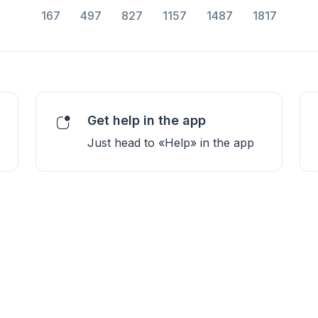
167
497
827
1157
1487
1817
Get help in the app
Just head to «Help» in the app