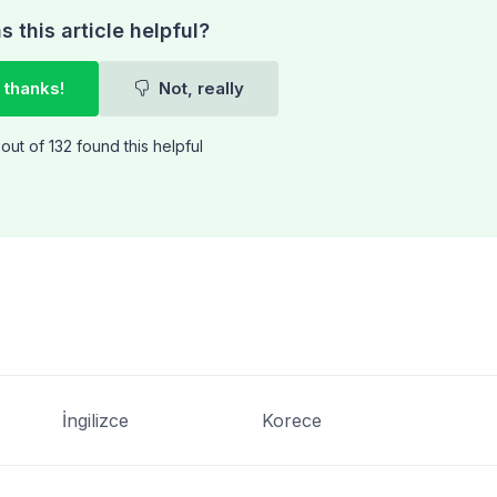
 this article helpful?
 thanks!
Not, really
out of 132 found this helpful
İngilizce
Korece