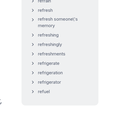
refrain
refresh
refresh someone\'s
memory
refreshing
refreshingly
refreshments
refrigerate
refrigeration
refrigerator
refuel
,