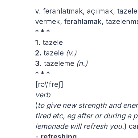
v.
ferahlatmak, açılmak, tazel
vermek, ferahlamak, tazelenm
* * *
1.
tazele
2.
tazele
(v.)
3.
tazeleme
(n.)
* * *
[rə\'freʃ]
verb
(
to give new strength and energ
tired etc, eg after or during a 
lemonade will refresh you.
)
ca
- refreshing