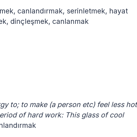
emek, canlandırmak, serinletmek, hayat
ek, dinçleşmek, canlanmak
y to; to make (a person etc) feel less hot
period of hard work: This glass of cool
nlandırmak