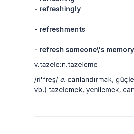
- refreshingly
- refreshments
- refresh someone\'s memor
v.tazele:n.tazeleme
/ri'freş/
e.
canlandırmak, güçlen
vb.) tazelemek, yenilemek, ca