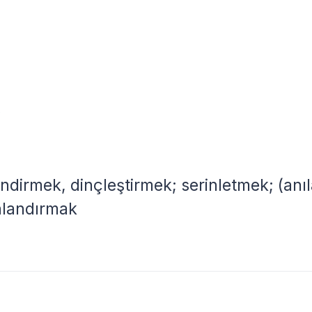
y
dirmek, dinçleştirmek; serinletmek; (anıl
nlandırmak