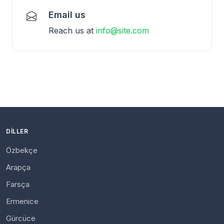
Email us
Reach us at
info@site.com
DILLER
Özbekçe
Arapça
Farsça
Ermenice
Gürcüce