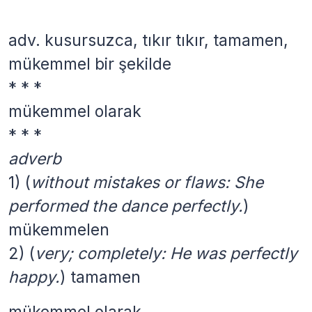
adv.
kusursuzca, tıkır tıkır, tamamen,
mükemmel bir şekilde
* * *
mükemmel olarak
* * *
adverb
1)
(
without mistakes or flaws: She
performed the dance perfectly.
)
mükemmelen
2)
(
very; completely: He was perfectly
happy.
)
tamamen
mükemmel olarak