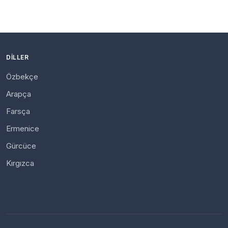
DILLER
Özbekçe
Arapça
Farsça
Ermenice
Gürcüce
Kırgızca