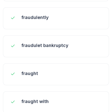
fraudulently
fraudulet bankruptcy
fraught
fraught with