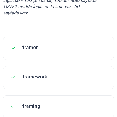
İngilizce - Türkçe sözlük, Toplam 1980 sayfada
118752 madde İngilizce kelime var. 751.
sayfadasınız.
framer
framework
framing