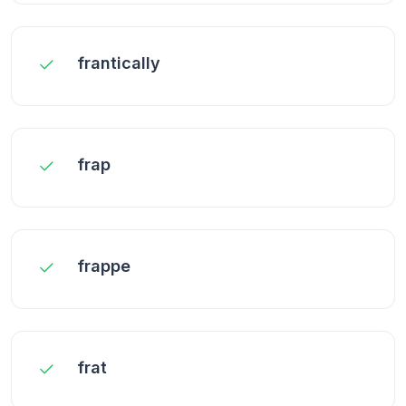
frantically
frap
frappe
frat