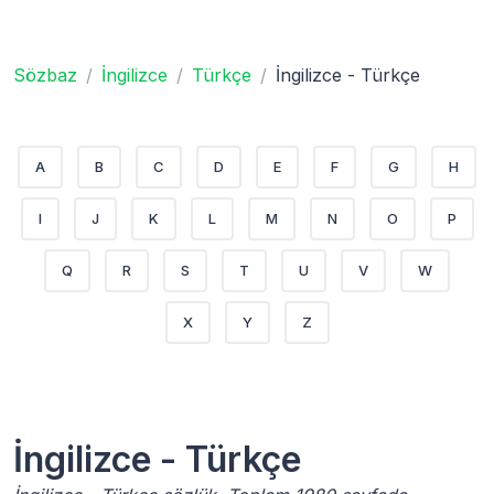
Sözbaz
İngilizce
Türkçe
İngilizce - Türkçe
A
B
C
D
E
F
G
H
I
J
K
L
M
N
O
P
Q
R
S
T
U
V
W
X
Y
Z
İngilizce - Türkçe