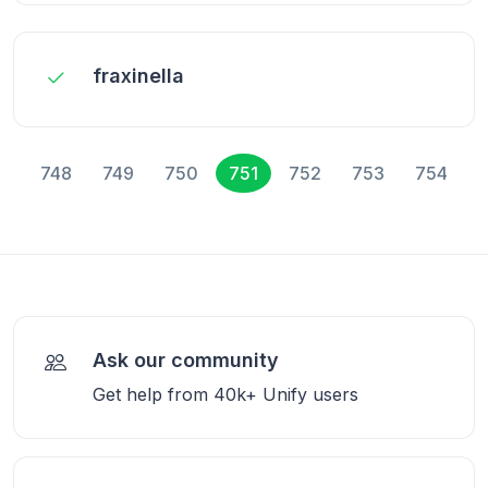
fraxinella
748
749
750
751
752
753
754
Ask our community
Get help from 40k+ Unify users