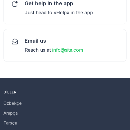
Get help in the app
Just head to «Help» in the app
Email us
Reach us at
info@site.com
DILLER
Özbekçe
Arapça
Farsça