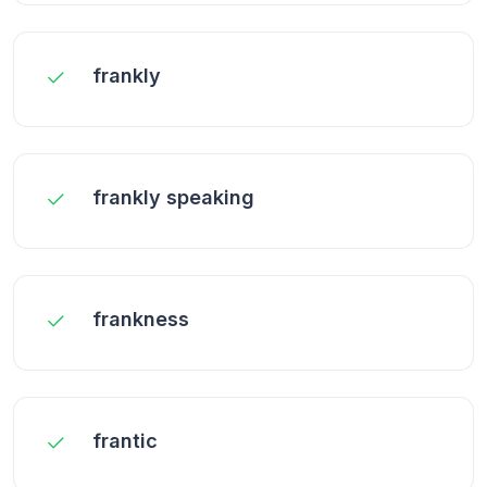
frankly
frankly speaking
frankness
frantic