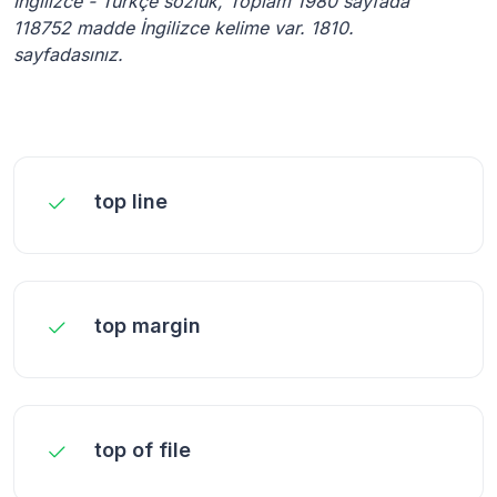
İngilizce - Türkçe sözlük, Toplam 1980 sayfada
118752 madde İngilizce kelime var. 1810.
sayfadasınız.
top line
top margin
top of file