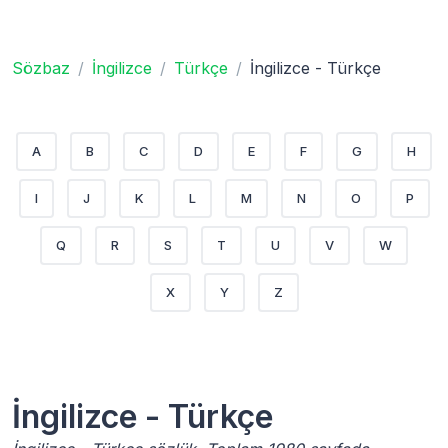
Sözbaz
İngilizce
Türkçe
İngilizce - Türkçe
A
B
C
D
E
F
G
H
I
J
K
L
M
N
O
P
Q
R
S
T
U
V
W
X
Y
Z
İngilizce - Türkçe