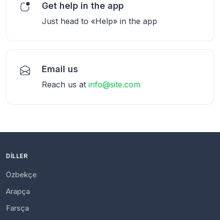
Get help in the app
Just head to «Help» in the app
Email us
Reach us at
info@site.com
DILLER
Özbekçe
Arapça
Farsça