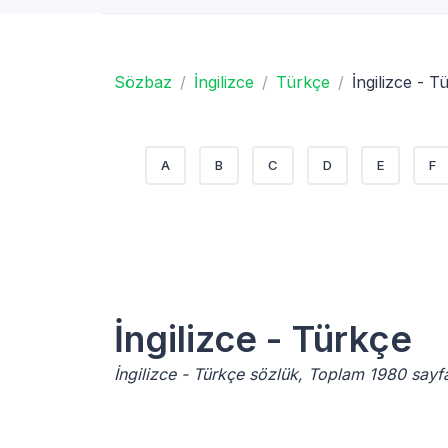
Sözbaz
İngilizce
Türkçe
İngilizce - T
A
B
C
D
E
F
İngilizce - Türkçe
İngilizce - Türkçe sözlük, Toplam 1980 sayf