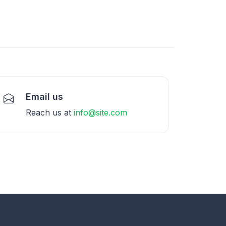
Email us
Reach us at
info@site.com