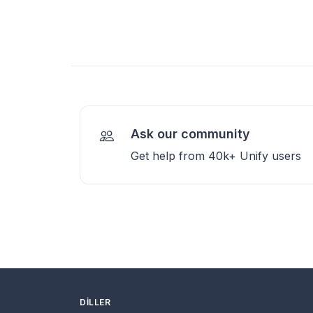
Ask our community
Get help from 40k+ Unify users
DILLER