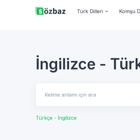
Türk Dilleri
Komşu Di
İngilizce - Tür
Kelime anlamı için ara
Türkçe - İngilizce