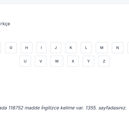
ürkçe
G
H
I
J
K
L
M
N
U
V
W
X
Y
Z
ada 118752 madde İngilizce kelime var. 1355. sayfadasınız.