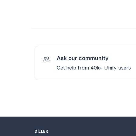
Ask our community
Get help from 40k+ Unify users
DILLER