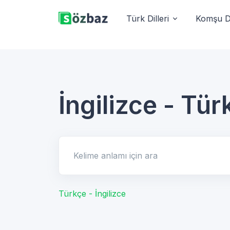
Türk Dilleri
Komşu Di
İngilizce - Tür
Kelime anlamı için ara
Türkçe - İngilizce