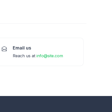
Email us
Reach us at
info@site.com