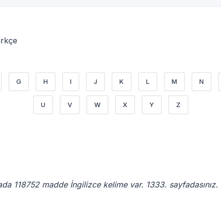
ürkçe
G
H
I
J
K
L
M
N
U
V
W
X
Y
Z
ada 118752 madde İngilizce kelime var. 1333. sayfadasınız.