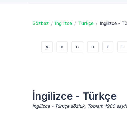
Sözbaz
İngilizce
Türkçe
İngilizce - T
A
B
C
D
E
F
İngilizce - Türkçe
İngilizce - Türkçe sözlük, Toplam 1980 sayf