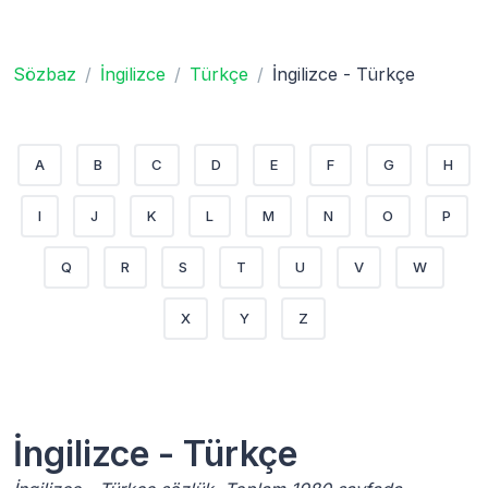
Sözbaz
İngilizce
Türkçe
İngilizce - Türkçe
A
B
C
D
E
F
G
H
I
J
K
L
M
N
O
P
Q
R
S
T
U
V
W
X
Y
Z
İngilizce - Türkçe