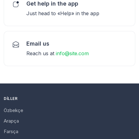
Get help in the app
Just head to «Help» in the app
Email us
Reach us at
info@site.com
DILLER
Özbekçe
Arapça
Farsça