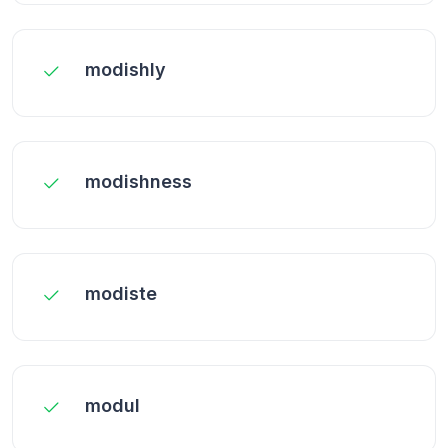
modishly
modishness
modiste
modul