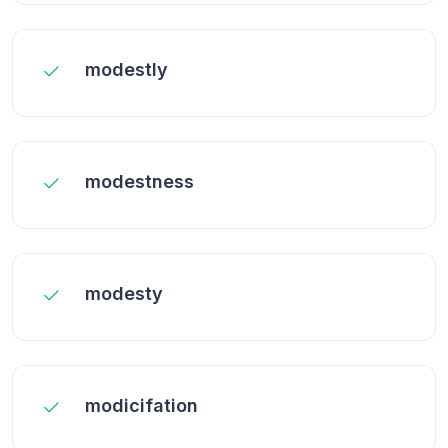
modestly
modestness
modesty
modicifation