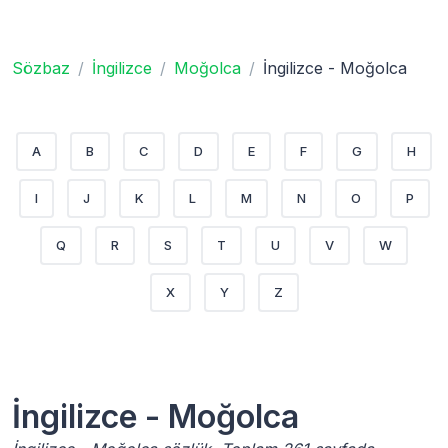
Sözbaz
İngilizce
Moğolca
İngilizce - Moğolca
A
B
C
D
E
F
G
H
I
J
K
L
M
N
O
P
Q
R
S
T
U
V
W
X
Y
Z
İngilizce - Moğolca