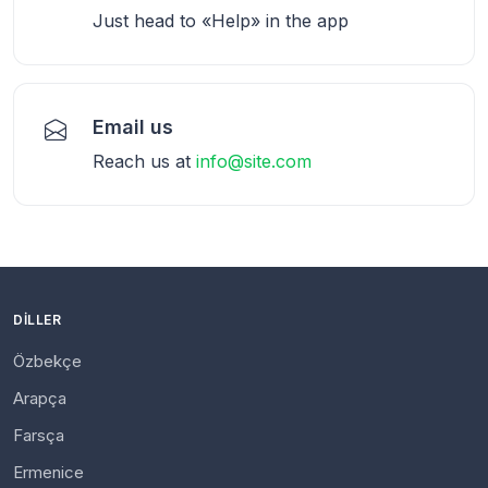
Just head to «Help» in the app
Email us
Reach us at
info@site.com
DILLER
Özbekçe
Arapça
Farsça
Ermenice