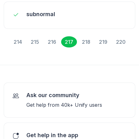
subnormal
214
215
216
217
218
219
220
Ask our community
Get help from 40k+ Unify users
Get help in the app