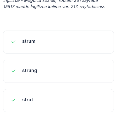
İngilizce - Moğolca sözlük, Toplam 261 sayfada
15617 madde İngilizce kelime var. 217. sayfadasınız.
strum
strung
strut