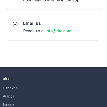
Email us
Reach us at
info@site.com
DILLER
Özbekçe
Arapça
Farsça