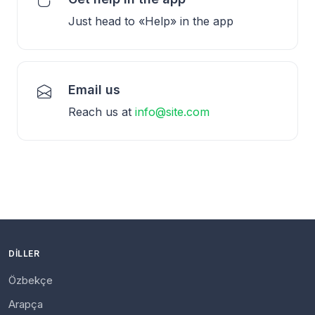
Just head to «Help» in the app
Email us
Reach us at
info@site.com
DILLER
Özbekçe
Arapça