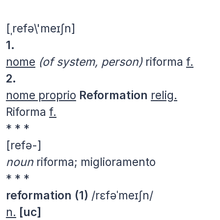
[ˌrefə\'meɪʃn]
1.
nome
(of system, person)
riforma
f.
2.
nome proprio
Reformation
relig.
Riforma
f.
* * *
[refə-]
noun
riforma; miglioramento
* * *
reformation (1)
/rɛfəˈmeɪʃn/
n.
[uc]