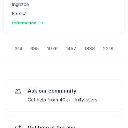
İngilizce
Farsça
reformation
314
695
1076
1457
1838
2219
Ask our community
Get help from 40k+ Unify users
Get help in the app