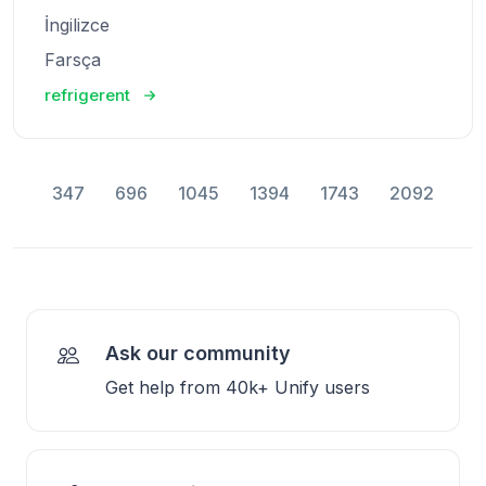
İngilizce
Farsça
refrigerent
347
696
1045
1394
1743
2092
Ask our community
Get help from 40k+ Unify users