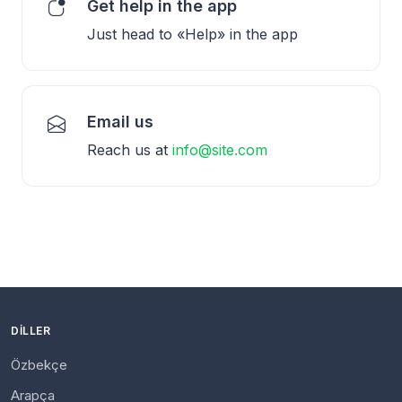
Get help in the app
Just head to «Help» in the app
Email us
Reach us at
info@site.com
DILLER
Özbekçe
Arapça