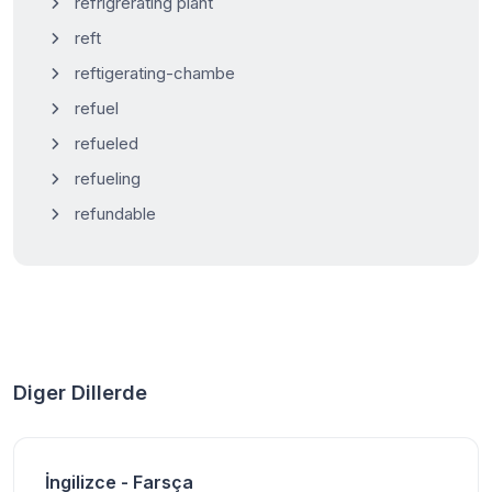
refrigrerating plant
reft
reftigerating-chambe
refuel
refueled
refueling
refundable
Diger Dillerde
İngilizce - Farsça