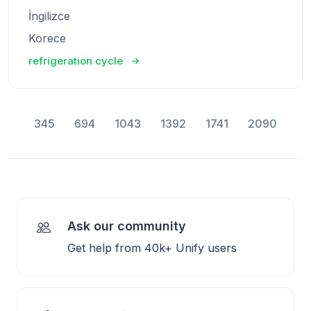
İngilizce
Korece
refrigeration cycle
345
694
1043
1392
1741
2090
Ask our community
Get help from 40k+ Unify users