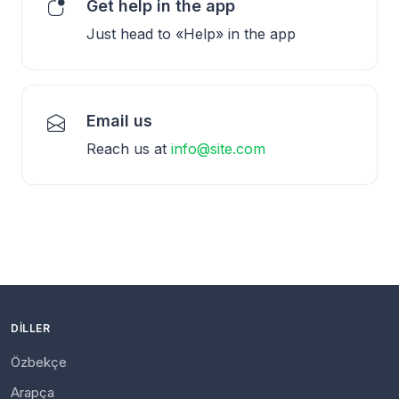
Get help in the app
Just head to «Help» in the app
Email us
Reach us at
info@site.com
DILLER
Özbekçe
Arapça