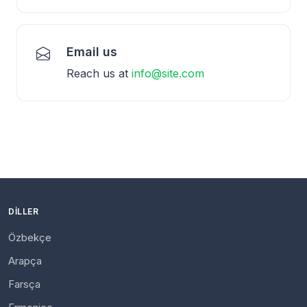
Email us
Reach us at
info@site.com
DILLER
Özbekçe
Arapça
Farsça