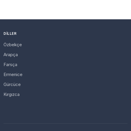
DILLER
Özbekçe
Arapça
Farsça
Ermenice
Gürcüce
Kırgızca