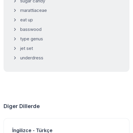
sugar candy
marattiaceae
eat up
basswood
type genus
jet set
underdress
Diger Dillerde
İngilizce - Türkçe