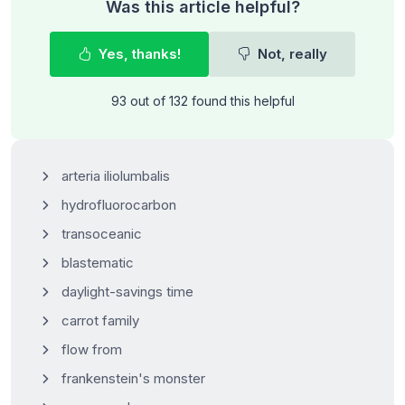
Was this article helpful?
Yes, thanks!
Not, really
93 out of 132 found this helpful
arteria iliolumbalis
hydrofluorocarbon
transoceanic
blastematic
daylight-savings time
carrot family
flow from
frankenstein's monster