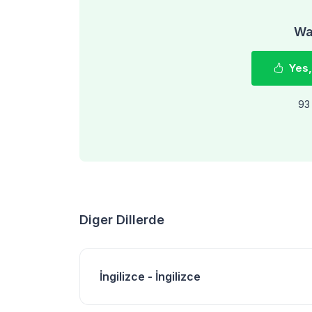
Was
Yes,
93 
Diger Dillerde
İngilizce - İngilizce