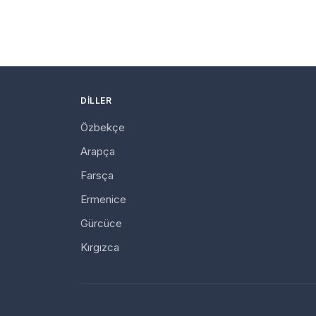
DILLER
Özbekçe
Arapça
Farsça
Ermenice
Gürcüce
Kırgızca