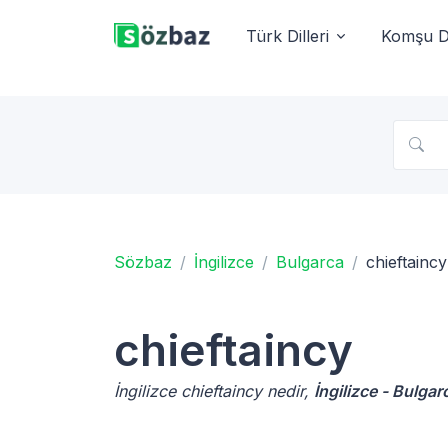
Türk Dilleri
Komşu Di
Sözbaz
İngilizce
Bulgarca
chieftaincy
chieftaincy
İngilizce chieftaincy nedir,
İngilizce - Bulgar