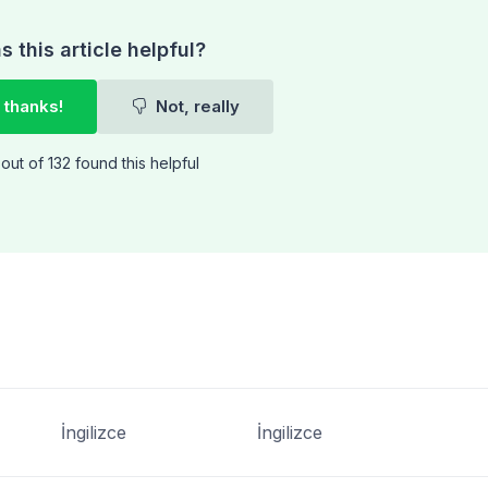
 this article helpful?
 thanks!
Not, really
out of 132 found this helpful
İngilizce
İngilizce