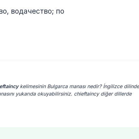
ство, водачество; по
eftaincy
kelimesinin Bulgarca manası nedir? İngilizce dilinde
asını yukarıda okuyabilirsiniz. chieftaincy diğer dillerde