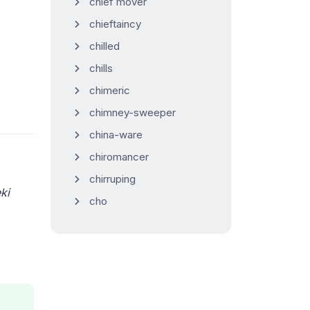
chief mover
chieftaincy
chilled
chills
chimeric
chimney-sweeper
china-ware
chiromancer
chirruping
ki
cho