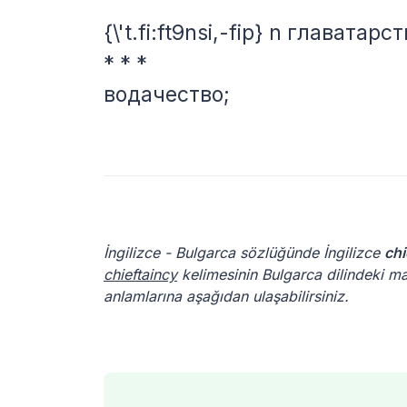
{\'t.fi:ft9nsi,-fip} n главатар
* * *
водачество;
İngilizce - Bulgarca sözlüğünde İngilizce
chi
chieftaincy
kelimesinin Bulgarca dilindeki man
anlamlarına aşağıdan ulaşabilirsiniz.