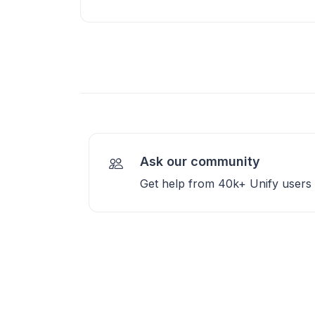
Ask our community
Get help from 40k+ Unify users