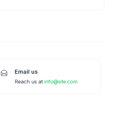
Email us
Reach us at
info@site.com