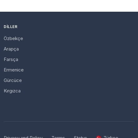
DILLER
Özbekçe
Arapça
Farsça
Ermenice
Gürcüce
Kırgızca
Privacy and Policy
Terms
Status
Türkçe