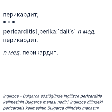
перикардит;
* * *
pericarditis
[¸perika:´daitis]
n
мед.
перикардит.
n мед.
перикардит.
İngilizce - Bulgarca sözlüğünde İngilizce
pericarditis
kelimesinin Bulgarca manası nedir? İngilizce dilindeki
pericarditis
kelimesinin Bulgarca dilindeki manasını