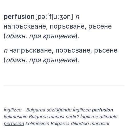
perfusion
[pə:´fju:ʒən]
n
напръскване,
поръсване,
ръсене
(
обикн.
при
кръщение
).
n
напръскване, поръсване, ръсене
(
обикн. при кръщение
).
İngilizce - Bulgarca sözlüğünde İngilizce
perfusion
kelimesinin Bulgarca manası nedir? İngilizce dilindeki
perfusion
kelimesinin Bulgarca dilindeki manasını