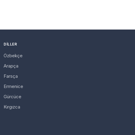
DILLER
Özbekçe
Arapça
Farsça
Ermenice
Gürcüce
Kırgızca