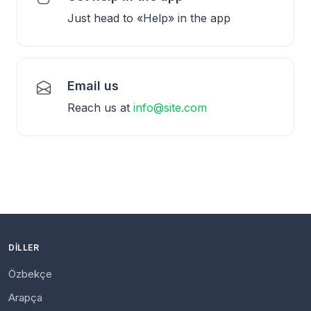
Just head to «Help» in the app
Email us
Reach us at
info@site.com
DILLER
Özbekçe
Arapça