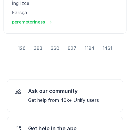
İngilizce
Farsça
peremptoriness
126
393
660
927
1194
1461
Ask our community
Get help from 40k+ Unify users
Get help in the app