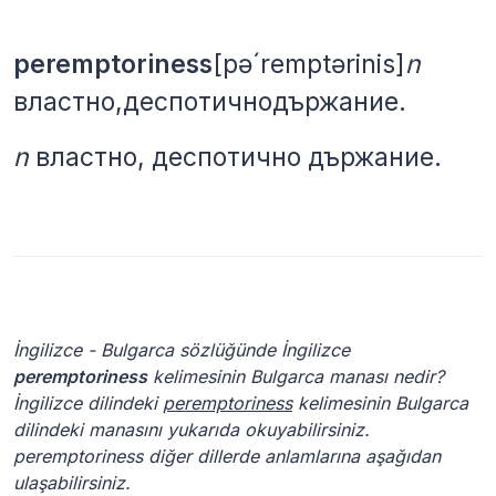
peremptoriness
[pə´remptərinis]
n
властно,
деспотично
държание.
n
властно, деспотично държание.
İngilizce - Bulgarca sözlüğünde İngilizce
peremptoriness
kelimesinin Bulgarca manası nedir?
İngilizce dilindeki
peremptoriness
kelimesinin Bulgarca
dilindeki manasını yukarıda okuyabilirsiniz.
peremptoriness diğer dillerde anlamlarına aşağıdan
ulaşabilirsiniz.