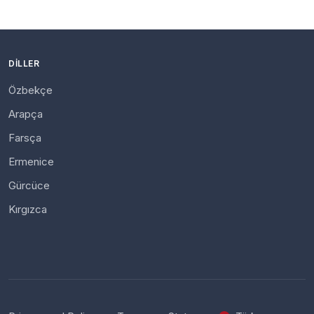
DILLER
Özbekçe
Arapça
Farsça
Ermenice
Gürcüce
Kırgızca