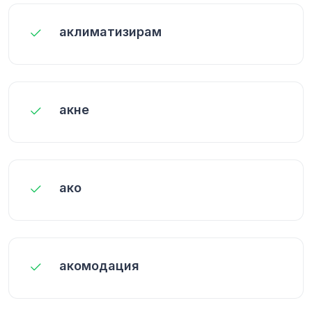
аклиматизирам
акне
ако
акомодация