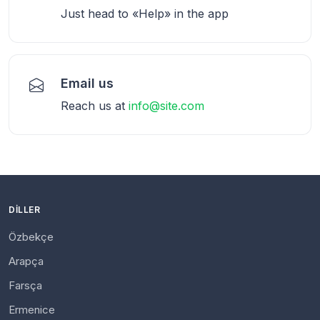
Just head to «Help» in the app
Email us
Reach us at
info@site.com
DILLER
Özbekçe
Arapça
Farsça
Ermenice