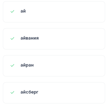
ай
айвания
айран
айсберг