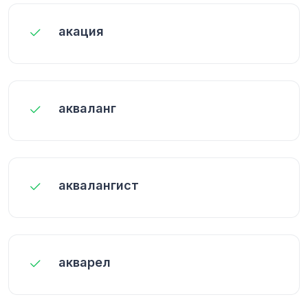
акация
акваланг
аквалангист
акварел