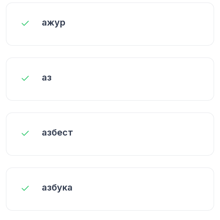
ажур
аз
азбест
азбука