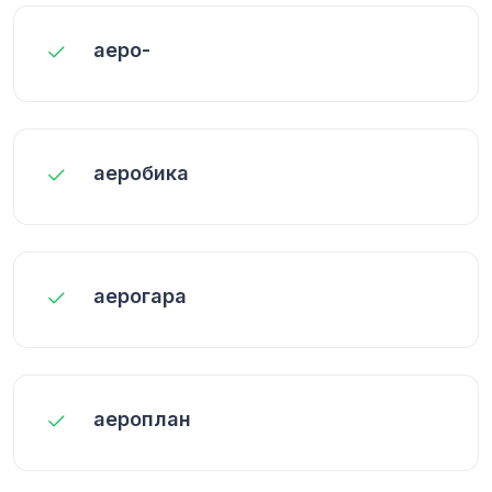
аеро-
аеробика
аерогара
аероплан