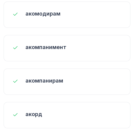
акомодирам
акомпанимент
акомпанирам
акорд