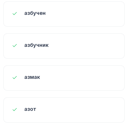
азбучен
азбучник
азмак
азот