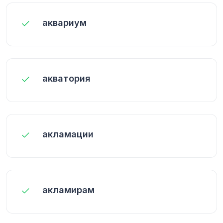
аквариум
акватория
акламации
акламирам