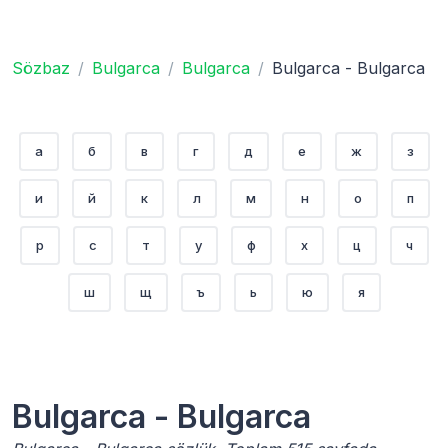
Sözbaz
Bulgarca
Bulgarca
Bulgarca - Bulgarca
а
б
в
г
д
е
ж
з
и
й
к
л
м
н
о
п
р
с
т
у
ф
х
ц
ч
ш
щ
ъ
ь
ю
я
Bulgarca - Bulgarca