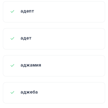
адепт
адет
аджамия
аджеба