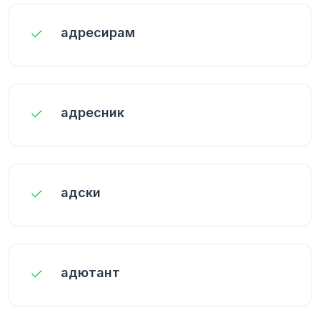
адресирам
адресник
адски
адютант