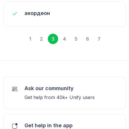
акордеон
1
2
3
4
5
6
7
Ask our community
Get help from 40k+ Unify users
Get help in the app