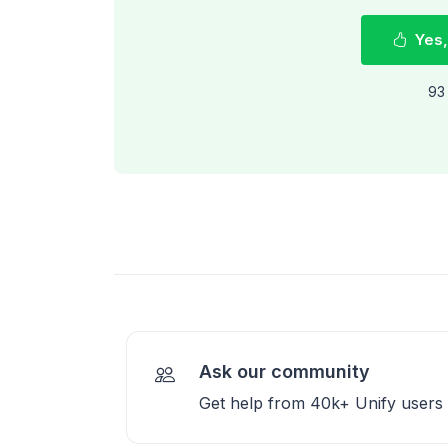
Yes,
93 
Ask our community
Get help from 40k+ Unify users