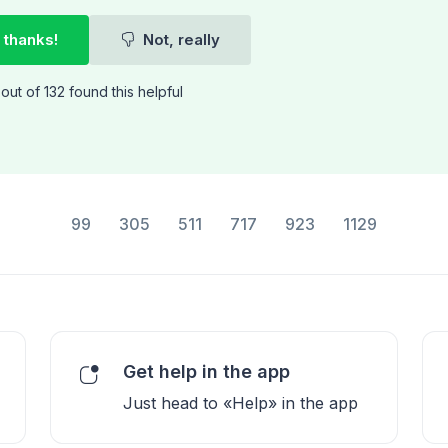
 thanks!
Not, really
out of 132 found this helpful
99
305
511
717
923
1129
Get help in the app
Just head to «Help» in the app