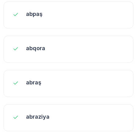
abpaş
abqora
abraş
abraziya