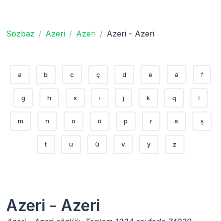
Sözbaz
Azeri
Azeri
Azeri - Azeri
a
b
c
ç
d
e
ə
f
g
h
x
i
j
k
q
l
m
n
o
ö
p
r
s
ş
t
u
ü
v
y
z
Azeri - Azeri