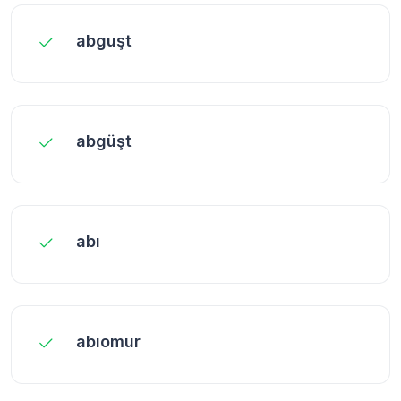
abguşt
abgüşt
abı
abıomur