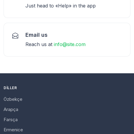
Just head to «Help» in the app
Email us
Reach us at
info@site.com
DILLER
Özbekçe
Arapça
Farsça
Ermenice