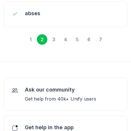
abses
1
2
3
4
5
6
7
Ask our community
Get help from 40k+ Unify users
Get help in the app