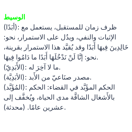
الوسيط
(أبَدًا): ظرف زمان للمستقبل، يستعمل مع
الإثبات والنفي، ويدُل على الاستمرار، نحو:
خَالِدِينَ فِيهَا أَبَدًا وقد يُقيَّد هذا الاستمرار بقرينة،
نحو: إنَّا لَنْ نَدْخُلَهَا أَبَدًا ما دَامُوا فِيهَا.
(الأَبَدِيّ): ما لا آخِرَ له.
(الأبَدِيَّة): مصدر صنَاعيّ من الأَبد.
(المُؤَبَّد): الحكم المؤَبَّد في القضاء: الحكم
بالأَشغال الشاقَّة مدى الحياة، ويُخفَّف إلى
عشرين عامًا. (محدثة).