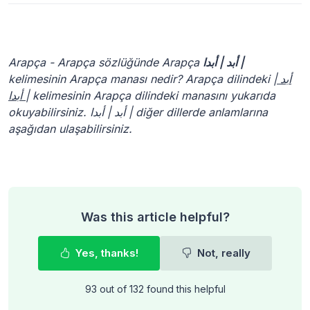
Arapça - Arapça sözlüğünde Arapça
أبد | أبدا |
kelimesinin Arapça manası nedir? Arapça dilindeki
أبد |
أبدا |
kelimesinin Arapça dilindeki manasını yukarıda
okuyabilirsiniz. أبد | أبدا | diğer dillerde anlamlarına
aşağıdan ulaşabilirsiniz.
Was this article helpful?
Yes, thanks!
Not, really
93 out of 132 found this helpful