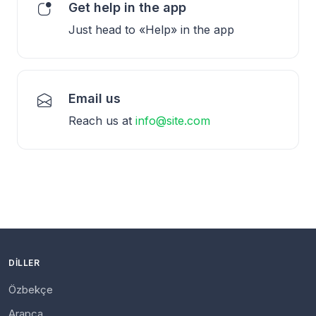
Get help in the app
Just head to «Help» in the app
Email us
Reach us at
info@site.com
DILLER
Özbekçe
Arapça