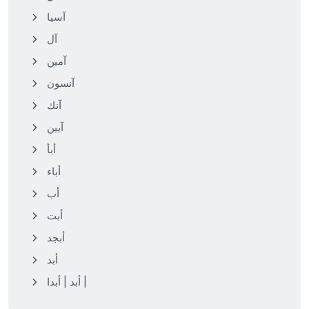
آسيا
آل
آمين
آنسون
آنك
آيين
أبأ
أباء
أب
أبت
أبجد
أبد
أبد | أبدا |