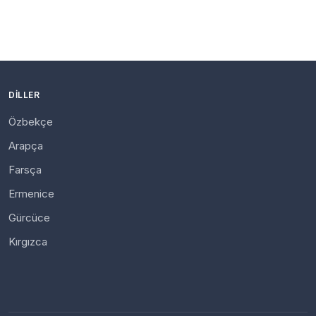
DILLER
Özbekçe
Arapça
Farsça
Ermenice
Gürcüce
Kırgızca