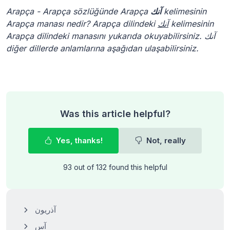
Arapça - Arapça sözlüğünde Arapça
آنك
kelimesinin
Arapça manası nedir? Arapça dilindeki
آنك
kelimesinin
Arapça dilindeki manasını yukarıda okuyabilirsiniz. آنك
diğer dillerde anlamlarına aşağıdan ulaşabilirsiniz.
Was this article helpful?
Yes, thanks!
Not, really
93 out of 132 found this helpful
آذريون
آس