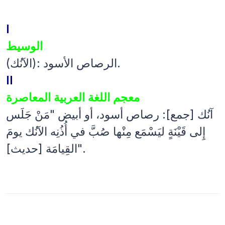
I
الوسيط
(الآنُك): الرصاص الأسود.
II
معجم اللغة العربية المعاصرة
آنُك [جمع]: رصاص أسود، أو أبيض "مَنْ جَلَس
إِلى قَيْنَةٍ ليَسْمَع مِنْها صُبَّ في أُذُنِه الآنُك يومَ
القِيامَة [حديث]".